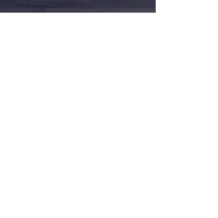
De madre a bebé.
Guanfacina (Intuniv, Tenex)
Consulta aquí si el medicamento que te
indicaron durante el embarazo
representa un riesgo para tu bebé.
https://www.ncbi.nlm.nih.gov/books/N